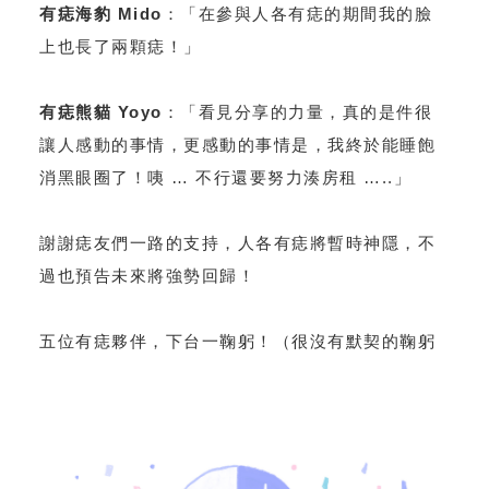
有痣海豹 Mido
：「在參與人各有痣的期間我的臉
上也長了兩顆痣！」
有痣熊貓 Yoyo
：「看見分享的力量，真的是件很
讓人感動的事情，更感動的事情是，我終於能睡飽
消黑眼圈了！咦 … 不行還要努力湊房租 …..」
謝謝痣友們一路的支持，人各有痣將暫時神隱，不
過也預告未來將強勢回歸！
五位有痣夥伴，下台一鞠躬！（很沒有默契的鞠躬