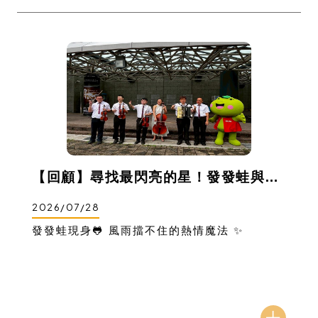
【回顧】尋找最閃亮的星！發發蛙與星兒的共融閱讀日 📖
2026/07/28
發發蛙現身🐸 風雨擋不住的熱情魔法 ✨