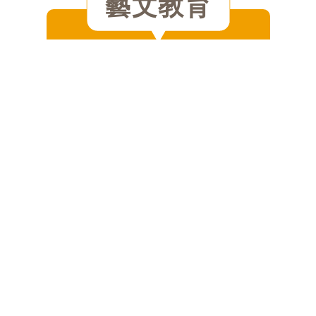
藝文教育
培養創意新觀點
新世代最大的競爭力在閱讀力，而親
子共讀能夠大幅提升孩子對閱讀的啟
蒙興趣，同時透過藝文的薰陶，培養
創意新觀點，活化既有思緒的一成不
變，培育孩子豐富想像力。
圓夢助學