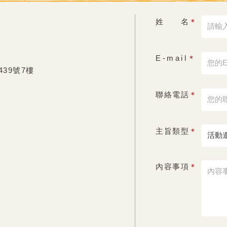
姓 名
＊
E-mail
＊
39號7樓
聯絡電話
＊
主旨類型
＊
內容事項
＊