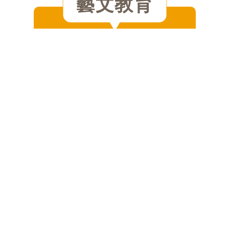
藝文教育
培養創意新觀點
新世代最大的競爭力在閱讀力，而親
子共讀能夠大幅提升孩子對閱讀的啟
蒙興趣，同時透過藝文的薰陶，培養
創意新觀點，活化既有思緒的一成不
變，培育孩子豐富想像力。
圓夢助學