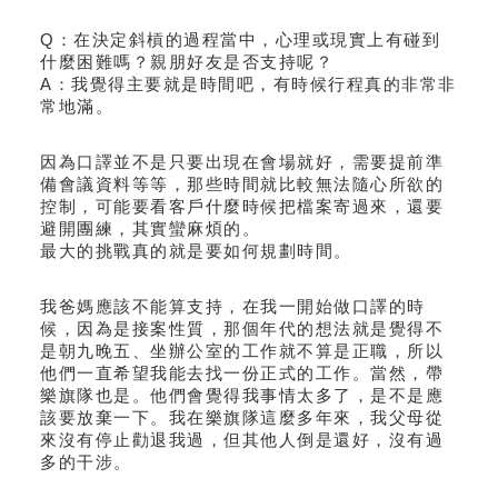
Q：在決定斜槓的過程當中，心理或現實上有碰到
什麼困難嗎？親朋好友是否支持呢？
A：我覺得主要就是時間吧，有時候行程真的非常非
常地滿。
因為口譯並不是只要出現在會場就好，需要提前準
備會議資料等等，那些時間就比較無法隨心所欲的
控制，可能要看客戶什麼時候把檔案寄過來，還要
避開團練，其實蠻麻煩的。
最大的挑戰真的就是要如何規劃時間。
我爸媽應該不能算支持，在我一開始做口譯的時
候，因為是接案性質，那個年代的想法就是覺得不
是朝九晚五、坐辦公室的工作就不算是正職，所以
他們一直希望我能去找一份正式的工作。當然，帶
樂旗隊也是。他們會覺得我事情太多了，是不是應
該要放棄一下。我在樂旗隊這麼多年來，我父母從
來沒有停止勸退我過，但其他人倒是還好，沒有過
多的干涉。