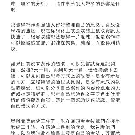
應、理性的分析）、這件事給別人帶來的影響是什
麼。
我覺得寫作會強迫人好好整理自己的思緒，會放慢
思考的速度，現在從網路上或是媒體上獲取資訊太
快速了，很容易讓想法變得一片混沌，但是寫作時
可以慢慢感覺那片混沌在聚集、濃縮，而後得到精
煉。
如果目前沒有寫作的習慣，可以先嘗試從週記開
始，然後3天一則、再到每天一篇，慢慢持續下去
後，可以見到自己思考方式上的改變：是否有矛盾
的地方、立場轉變的過程及原因、是否有疏忽的觀
點或感受。也可以分享自己寫作的內容給親近的人
們或特定讀者群，思考自己想透過文字表達出什麼
樣的價值觀及自我，這是一個幫助快速認識、釐清
自己想法的方式。
我離開樂旗隊三年了，現在回頭看看後輩們在接手
教練工作時、在溝通上遇到的問題。我告訴他們
說，以前我時常在臉書上發表自己的看法，其實就