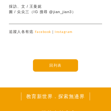
文 / 王曼妮
採訪、
圖 / 尖尖三（IG 搜尋 @jian_jian3）
追蹤人各有痣
Facebook
｜
Instagram
回列表
教育新世界．探索無邊界