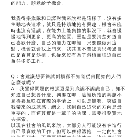
的能力、願意給予機會。
我覺得樂旗隊和口譯對我來說都是這樣子，沒有多
主動地去追求，就只是持續地抱有興趣，機會來臨
時也沒有退讓，在能力上能負擔的狀況下，就會慢
慢地得到更多、更高的位置。
重點是要清楚知道自
己喜歡什麼、自己的能力在哪裡，只要能做到這
點，機會就會找上門來。我其實不曾認真思考過自
己是否算是斜槓，也從來沒有為了斜槓而強迫自己
兼任多份工作。
Q：會建議想要嘗試斜槓卻不知道從何開始的人們
怎麼做呢？
A：我覺得問題的根源還是到底認不認識自己，知不
知道自己想要什麼、興趣在哪，這裡所指的興趣不
見得要反映在實際的事情上，可以是競賽、突破自
我帶來的成就感，總之，找到自己追求的方向是最
重要的，而這其實是一輩子的功課，需要很務實地
去探索。
以現在社會的風氣來說，大部分人可能沒有在進行
自己最喜歡的工作，但可以獲得溫飽、一定的社會