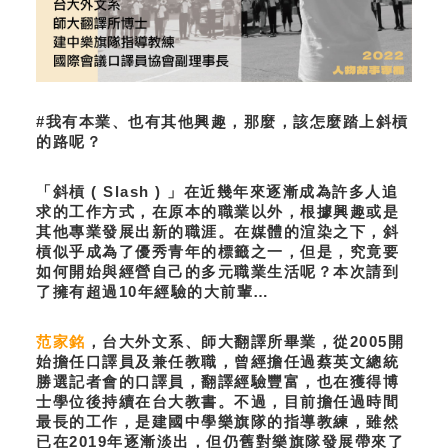
#我有本業、也有其他興趣，那麼，該怎麼踏上斜槓
的路呢？
「斜槓 ( Slash ) 」在近幾年來逐漸成為許多人追
求的工作方式，在原本的職業以外，根據興趣或是
其他專業發展出新的職涯。在媒體的渲染之下，斜
槓似乎成為了優秀青年的標籤之一，但是，究竟要
如何開始與經營自己的多元職業生活呢？本次請到
了擁有超過10年經驗的大前輩…
范家銘
，台大外文系、師大翻譯所畢業，從2005開
始擔任口譯員及兼任教職，曾經擔任過蔡英文總統
勝選記者會的口譯員，翻譯經驗豐富，也在獲得博
士學位後持續在台大教書。不過，目前擔任過時間
最長的工作，是建國中學樂旗隊的指導教練，雖然
已在2019年逐漸淡出，但仍舊對樂旗隊發展帶來了