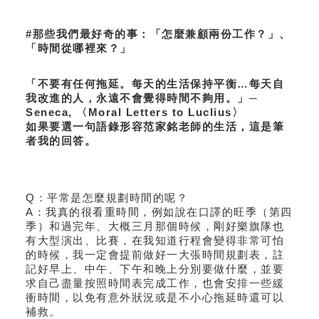
#那些我們最好奇的事：「怎麼兼顧兩份工作？」、
「時間從哪裡來？」
「不要有任何拖延。每天的生活保持平衡…每天自
我改進的人，永遠不會覺得時間不夠用。」─ 
Seneca, 〈Moral Letters to Luclius〉
如果要選一句語錄形容范家銘老師的生活，這是筆
者我的回答。
Q：平常是怎麼規劃時間的呢？
A：我真的很看重時間，例如說在口譯的旺季（第四
季）和過完年、大概三月那個時候，剛好樂旗隊也
有大型演出、比賽，在我知道行程會變得非常可怕
的時候，我一定會提前做好一大張時間規劃表，註
記好早上、中午、下午和晚上分別要做什麼，並要
求自己盡量按照時間表完成工作，也會安排一些緩
衝時間，以免有意外狀況或是不小心拖延時還可以
補救。