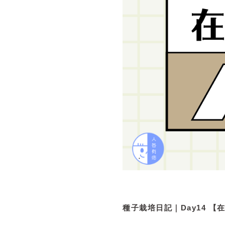
種子栽培日記｜Day14 