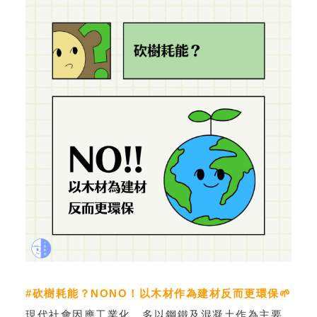
#砍樹耗能？NONO！以木材作為建材反而更環保🌱
現代社會因應工業化，多以鋼鐵及混凝土作為主要