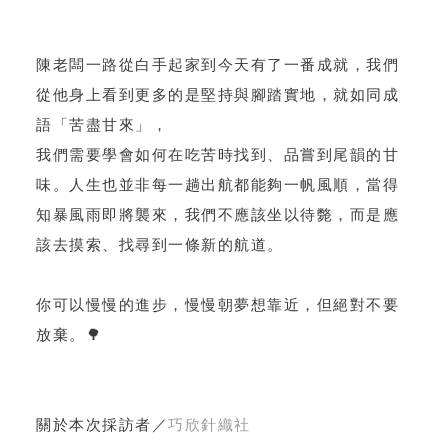
陳老闆一路從白手起家到今天有了一番成就，我們
從他身上看到更多的是堅持與腳踏實地，就如同成
語「苦盡甘來」，
我們需要學會如何在吃苦時找到、品嘗到尾韻的甘
味。人生也並非每一趟出航都能夠一帆風順，當得
知暴風雨即將襲來，我們不應該坐以待斃，而是應
該去摸索、找尋到一條新的航道。
你可以慢慢的進步，慢慢朝夢想靠近，但絕對不要
放棄。🌳
關於本次採訪者／
巧欣針織社