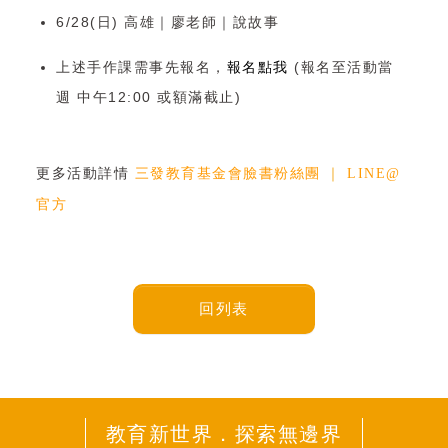
6/28(日)
高雄｜廖老師｜說故事
上述手作課需事先報名，
報名點我
(報名至活動當
週 中午12:00 或額滿截止)
更多活動詳情
三發教育基金會臉書粉絲團
｜
LINE@
官方
回列表
教育新世界．探索無邊界