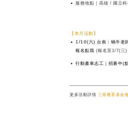
服務地點｜高雄 / 國立科
【本月活動】
𝟣/𝟣𝟢(六) 台南︱
報名點我
(報名至1/7(三)
行動書車志工｜招募中(點
更多活動詳情
三發教育基金