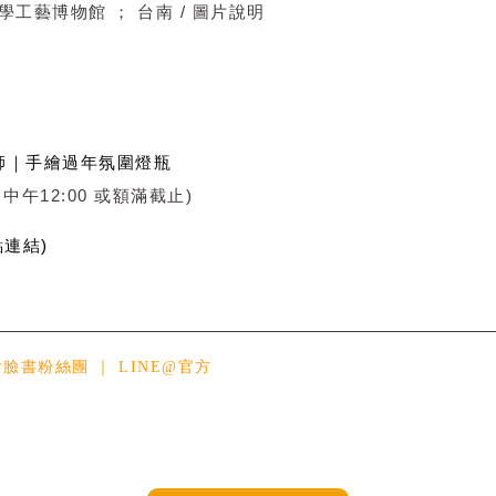
學工藝博物館 ； 台南 / 圖片說明
蝸牛老師｜手繪過年氛圍燈瓶
 中午12:00 或額滿截止)
連結)
會臉書粉絲團
｜
LINE@官方