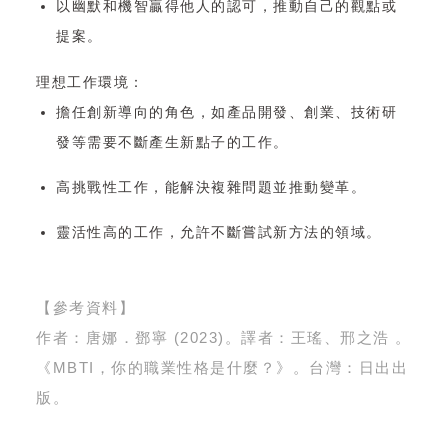
以幽默和機智贏得他人的認可，推動自己的觀點或
提案。
理想工作環境：
擔任創新導向的角色，如產品開發、創業、技術研
發等需要不斷產生新點子的工作。
高挑戰性工作，能解決複雜問題並推動變革。
靈活性高的工作，允許不斷嘗試新方法的領域。
【參考資料】
作者：唐娜．鄧寧
(2023)。譯者
：王瑤、
邢之浩
。
《
MBTI，你的職業性格是什麼？
》。台灣：
日出出
版
。