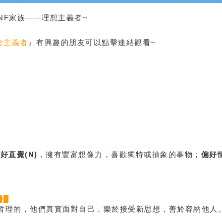
NF家族——理想主義者~
念主義者
』有興趣的朋友可以點擊連結觀看~
好直覺(N)
，擁有豐富想像力，喜歡獨特或抽象的事物；
偏好情
色】
哲理的，他們真實面對自己，樂於接受新思想，善於容納他人