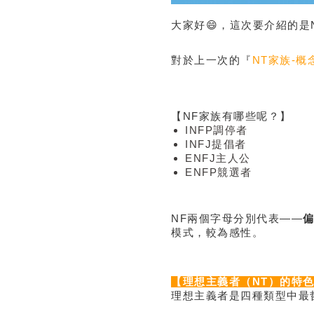
大家好😄，這次要介紹的是
對於上一次的『
NT家族-概
【NF家族有哪些呢？】
INFP調停者
INFJ提倡者
ENFJ主人公
ENFP競選者
NF兩個字母分別代表——
偏
模式，較為感性。
【理想主義者（NT）的特
理想主義者是四種類型中最